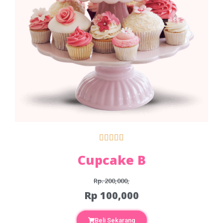





Cupcake B
Rp. 200,000,
Rp 100,000
Beli Sekarang