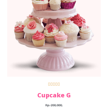





Cupcake G
Rp. 200,000,