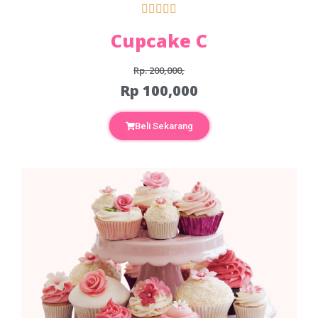





Cupcake C
Rp. 200,000,
Rp 100,000
Beli Sekarang