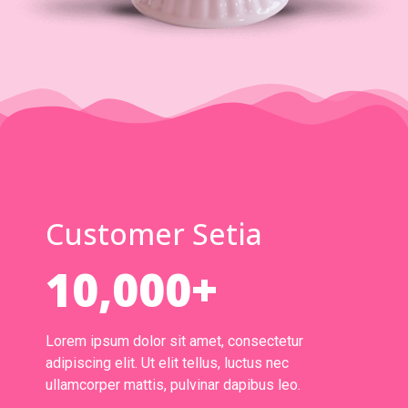
Customer Setia
10,000+
Lorem ipsum dolor sit amet, consectetur
adipiscing elit. Ut elit tellus, luctus nec
ullamcorper mattis, pulvinar dapibus leo.