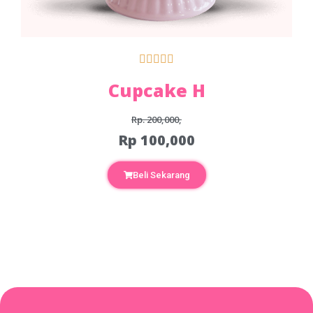





Cupcake H
Rp. 200,000,
Rp 100,000
Beli Sekarang