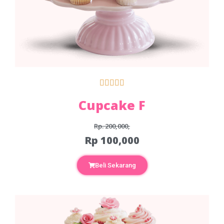





Cupcake F
Rp. 200,000,
Rp 100,000
Beli Sekarang