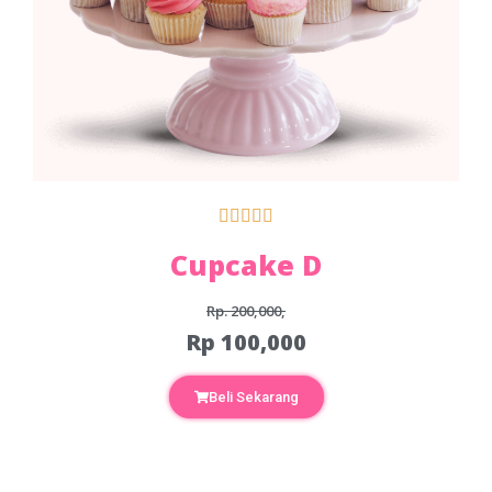





Cupcake D
Rp. 200,000,
Rp 100,000
Beli Sekarang