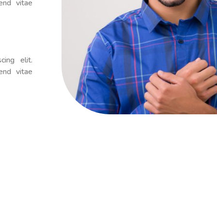
end vitae
ing elit.
end vitae