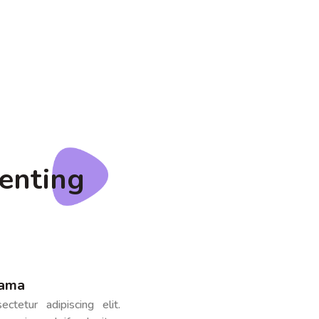
enting
tama
tetur adipiscing elit.