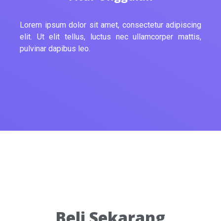
Lorem ipsum dolor sit amet, consectetur adipiscing
elit. Ut elit tellus, luctus nec ullamcorper mattis,
pulvinar dapibus leo.
Beli Sekarang