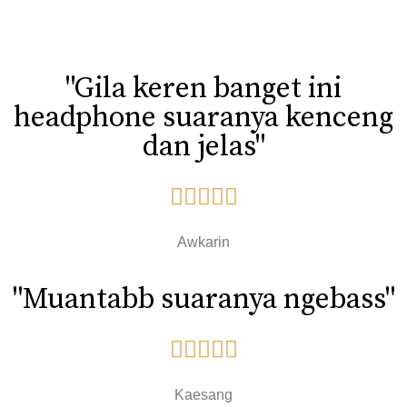
"Gila keren banget ini
headphone suaranya kenceng
dan jelas"





Awkarin
"Muantabb suaranya ngebass"





Kaesang