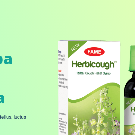
pa
a
tellus, luctus