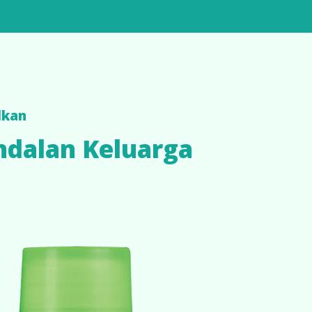
lkan
ndalan Keluarga