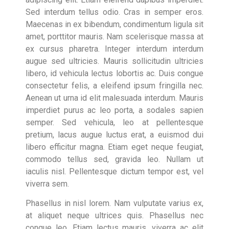
Sed interdum tellus odio. Cras in semper eros.
Maecenas in ex bibendum, condimentum ligula sit
amet, porttitor mauris. Nam scelerisque massa at
ex cursus pharetra. Integer interdum interdum
augue sed ultricies. Mauris sollicitudin ultricies
libero, id vehicula lectus lobortis ac. Duis congue
consectetur felis, a eleifend ipsum fringilla nec.
Aenean ut urna id elit malesuada interdum. Mauris
imperdiet purus ac leo porta, a sodales sapien
semper. Sed vehicula, leo at pellentesque
pretium, lacus augue luctus erat, a euismod dui
libero efficitur magna. Etiam eget neque feugiat,
commodo tellus sed, gravida leo. Nullam ut
iaculis nisl. Pellentesque dictum tempor est, vel
viverra sem.
Phasellus in nisl lorem. Nam vulputate varius ex,
at aliquet neque ultrices quis. Phasellus nec
congue leo. Etiam lectus mauris, viverra ac elit