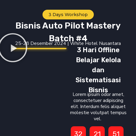
3 Days Workshop
Bisnis Auto Pilot Mastery
Batch #4
25-28 Desember 2024 | White Hotel Nusantara
3 Hari Offline
Belajar Kelola
dan
Sistematisasi
Bisnis
Lorem ipsum odor amet,
consectetuer adipiscing
elit. Interdum felis aliquet
molestie volutpat tempus
vel.
32
21
51