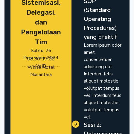
SOP
Sistemisasi,
(Standard
Delegasi,
Operating
dan
Procedures)
Pengelolaan
yang Efektif
Tim
Lorem ipsum odor
Sabtu, 26
amet,
Desember 2024
08.30-17.00
consectetuer
WIB
adipiscing elit.
White Hotel
Interdum felis
Nusantara
aliquet molestie
volutpat tempus
vel. Interdum felis
aliquet molestie
volutpat tempus
vel.
Sesi 2:
Delegasi yang