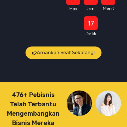
Hari
Jam
Menit
16
Detik
Amankan Seat Sekarang!
476+ Pebisnis
Telah Terbantu
Mengembangkan
Bisnis Mereka