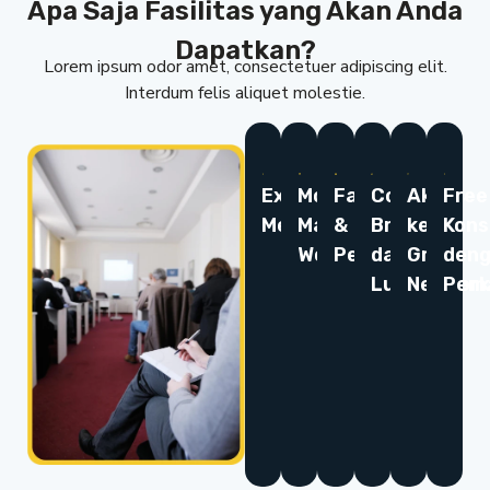
Apa Saja Fasilitas yang Akan Anda
Dapatkan?
Lorem ipsum odor amet, consectetuer adipiscing elit.
Interdum felis aliquet molestie.
Expert
Modul
Fasilitator
Coffee
Akses
Free
Mentor
Materi
&
Break
ke
Kons
Workshop
Pendamping
dan
Grup
den
Lunch
Network
Pema