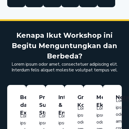
Kenapa Ikut Workshop ini
Begitu Menguntungkan dan
Berbeda?
Lorem ipsum odor amet, consectetuer adipiscing elit.
Interdum felis aliquet molestie volutpat tempus vel.
Belajar
Proven
Interactive
Gratis
Mentoring
Netw
Lorem
dari
Successful
&
Konsultasi
Eksklusif
ipsum
Lorem
Lorem
Expertnya
Strategies
Engaging
odor
ipsum
ipsum
Lorem
Lorem
Lorem
amet,
odor
odor
ipsum
ipsum
ipsum
conse
amet,
amet,