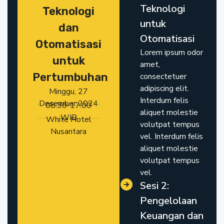
Teknologi
Teknologi
untuk
dan
Otomatisasi
Otomatisasi
Lorem ipsum odor
untuk
amet,
Pertumbuhan
consectetuer
adipiscing elit.
Minggu, 27
Interdum felis
Desember 2024
08.30-17.00
aliquet molestie
WIB
White Hotel
volutpat tempus
Nusantara
vel. Interdum felis
aliquet molestie
volutpat tempus
vel.
Sesi 2:
Pengelolaan
Keuangan dan