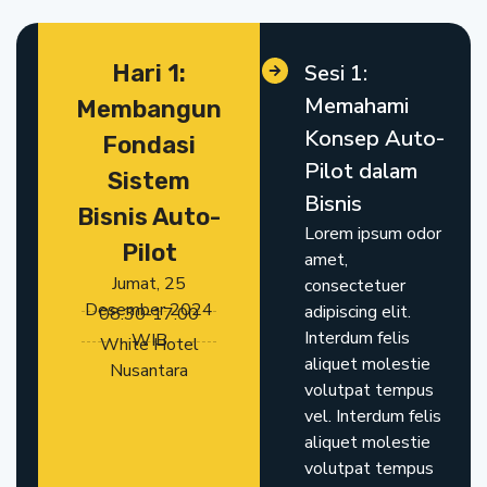
Hari 1:
Sesi 1:
Memahami
Membangun
Konsep Auto-
Fondasi
Pilot dalam
Sistem
Bisnis
Bisnis Auto-
Lorem ipsum odor
Pilot
amet,
Jumat, 25
consectetuer
Desember 2024
adipiscing elit.
08.30-17.00
Interdum felis
WIB
White Hotel
aliquet molestie
Nusantara
volutpat tempus
vel. Interdum felis
aliquet molestie
volutpat tempus