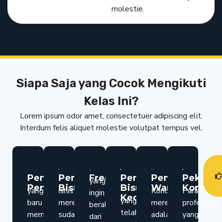
molestie.
Siapa Saja yang Cocok Mengikuti
Kelas Ini?
Lorem ipsum odor amet, consectetuer adipiscing elit.
Interdum felis aliquet molestie volutpat tempus vel.
Pengusaha
Pemilik
Freelancer
Pemilik
Pemilik
Pekerja
yang
Pemula
Bisnis
Bisnis
Waralaba
Korpora
yang
isnis
Kondisi
Para
ingin
Kecil
yang
baru
mereka
mereka
profesional
beralih
telah
memulai
sudah
adalah
yang
dari